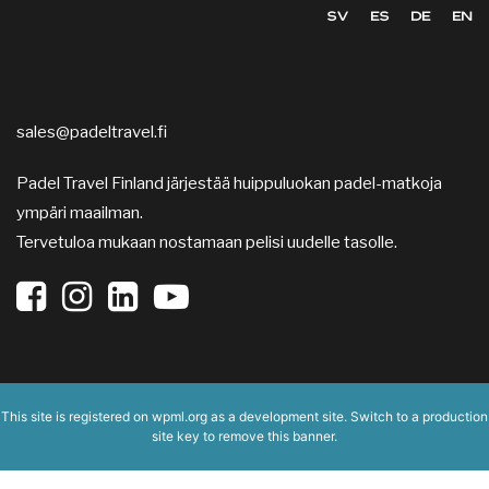
SV
ES
DE
EN
sales@padeltravel.fi
Padel Travel Finland järjestää huippuluokan padel-matkoja
ympäri maailman.
Tervetuloa mukaan nostamaan pelisi uudelle tasolle.
This site is registered on
wpml.org
as a development site. Switch to a production
site key to
remove this banner
.